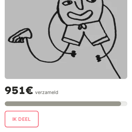
951€
verzameld
IK DEEL