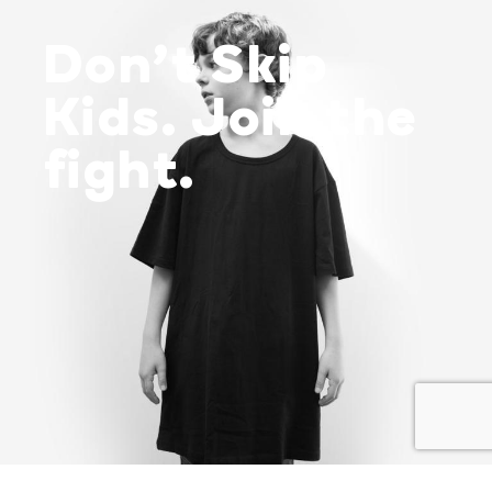
Don’t Skip
Kids. Join the
fight.