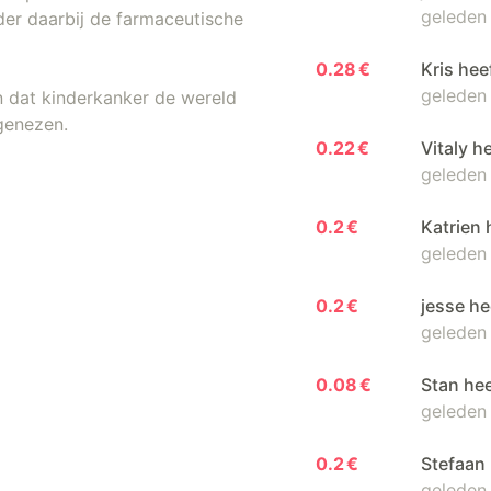
geleden
der daarbij de farmaceutische
0.28 €
Kris hee
geleden
n dat kinderkanker de wereld
 genezen.
0.22 €
Vitaly h
geleden
0.2 €
Katrien
geleden
0.2 €
jesse h
geleden
0.08 €
Stan he
geleden
0.2 €
Stefaan
geleden