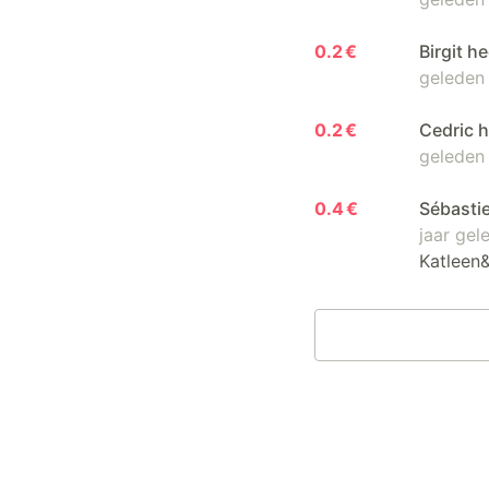
0.2 €
Birgit h
geleden
0.2 €
Cedric 
geleden
0.4 €
Sébasti
jaar gel
Katleen