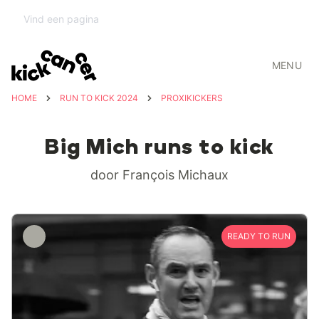
MENU
HOME
RUN TO KICK 2024
PROXIKICKERS
Big Mich runs to kick
door François Michaux
READY TO RUN