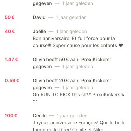
gegeven
— 1 jaar geleden
50 €
David
— 1 jaar geleden
40 €
Joëlle
— 1 jaar geleden
Bon anniversaire! Et full force pour la
course!!! Super cause pour les enfants ❤️
1.47 €
Olivia heeft 50 € aan "ProxiKickers"
gegeven
— 1 jaar geleden
0.59 €
Olivia heeft 20 € aan "ProxiKickers"
gegeven
— 1 jaar geleden
Go RUN TO KICK this sh** ProxiKickers👊
🫶
100 €
Cécile
— 1 jaar geleden
Joyeux anniversaire François! Quelle belle
façon de le fêter! Cecile et Niko