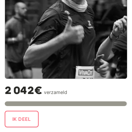
2 042€
verzameld
IK DEEL