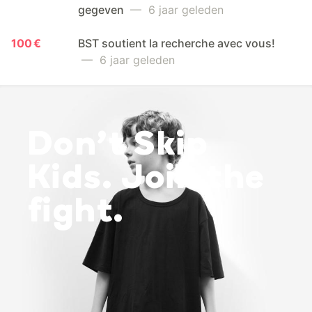
gegeven
— 6 jaar geleden
100 €
BST soutient la recherche avec vous!
— 6 jaar geleden
Don’t Skip
Kids. Join the
fight.