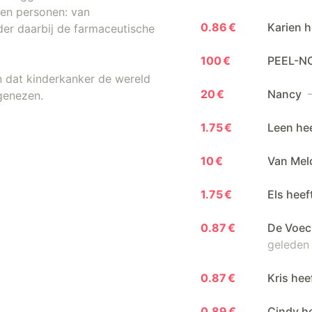
kken personen: van
0.86 €
Karien 
der daarbij de farmaceutische
100 €
PEEL-N
n dat kinderkanker de wereld
20 €
Nancy
—
 genezen.
1.75 €
Leen he
10 €
Van Mel
1.75 €
Els hee
0.87 €
De Voec
geleden
0.87 €
Kris he
0.89 €
Cindy h