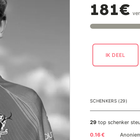
181€
ver
IK DEEL
SCHENKERS (29)
29
top schenker ste
0.16 €
Anoniem