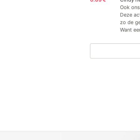
Ook ons 
Deze act
zo de g
Want een