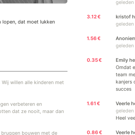
geleden
3.12 €
kristof 
 lopen, dat moet lukken
geleden
1.56 €
Anoniem
geleden
0.35 €
Emily h
Omdat er
team me
kanjers 
 Wij willen alle kinderen met
succes
1.61 €
Veerle 
ngen verbeteren en
geleden
otten dat ze nooit, maar dan
Heel veel
0.86 €
Veerle 
ij bruggen bouwen met de