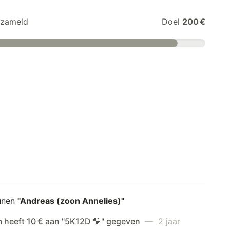
zameld
Doel
200 €
unen
"Andreas (zoon Annelies)"
 heeft 10 € aan "5K12D 💛" gegeven
— 2 jaar