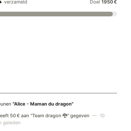
€
verzameld
Doel
1950 €
eunen
"Alice - Maman du dragon"
heeft 50 € aan "Team dragon 🐉" gegeven
— 10
 geleden