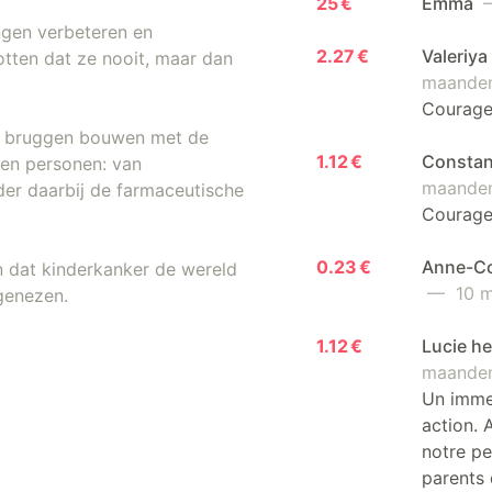
25 €
Emma
—
ngen verbeteren en
2.27 €
Valeriy
otten dat ze nooit, maar dan
maanden
Courage
ij bruggen bouwen met de
1.12 €
Constan
kken personen: van
maanden
der daarbij de farmaceutische
Courage 
0.23 €
Anne-Co
n dat kinderkanker de wereld
— 10 m
 genezen.
1.12 €
Lucie h
maanden
Un immen
action. 
notre pe
parents 