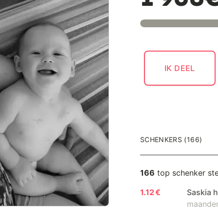
1 903
IK DEEL
SCHENKERS (166)
166
top schenker st
1.12 €
Saskia 
maanden