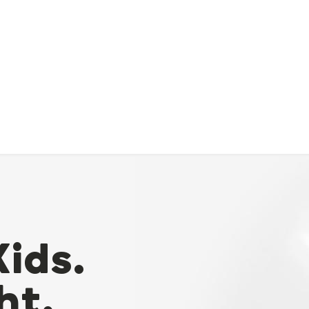
Kids.
ht.