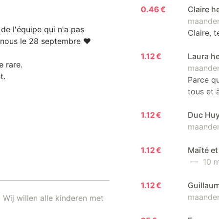
0.46 €
Claire h
maanden
de l'équipe qui n'a pas
Claire, 
 nous le 28 septembre ❤️
1.12 €
Laura h
 rare.
maanden
t.
Parce qu
tous et à
1.12 €
Duc Huy
maanden
1.12 €
Maïté e
— 10 m
1.12 €
Guillau
maanden
 Wij willen alle kinderen met