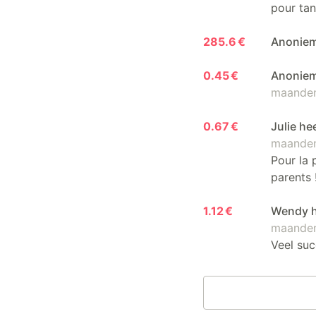
pour tant
285.6 €
Anonie
0.45 €
Anoniem
maanden
0.67 €
Julie he
maanden
Pour la 
parents 
1.12 €
Wendy h
maanden
Veel succ