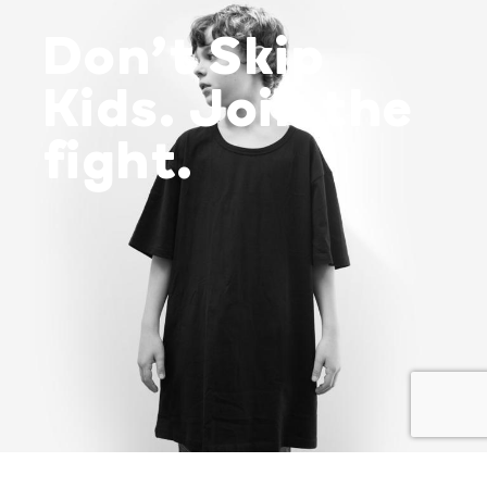
Don’t Skip
Kids. Join the
fight.