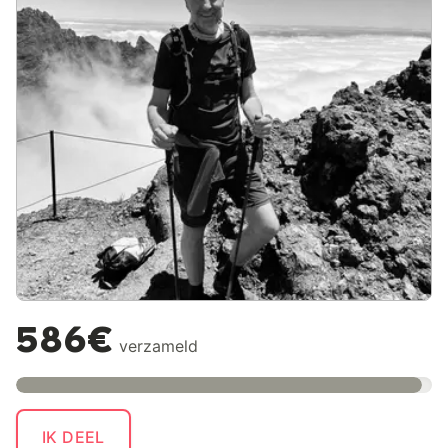
586€
verzameld
IK DEEL