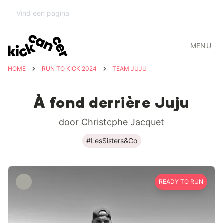
MENU
HOME
RUN TO KICK 2024
TEAM JUJU
À fond derrière Juju
door Christophe Jacquet
#LesSisters&Co
READY TO RUN