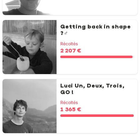
Getting back in shape
?‍♂️
Récoltés
2 207 €
Luci Un, Deux, Trois,
GO !
Récoltés
1 365 €