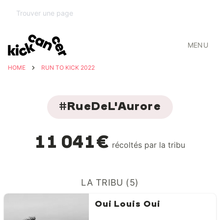
MENU
HOME
RUN TO KICK 2022
#RueDeL'Aurore
11 041€
récoltés par la tribu
LA TRIBU (5)
Oui Louis Oui