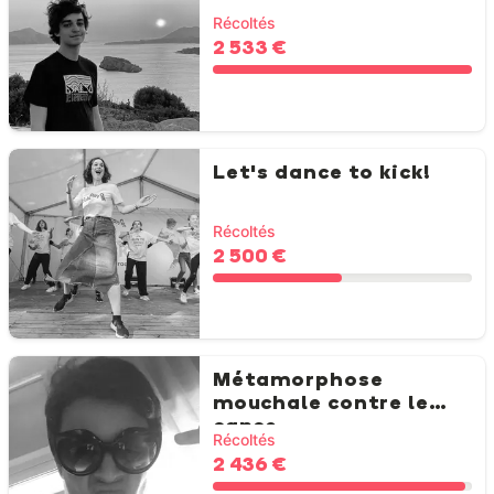
Récoltés
2 533 €
Let's dance to kick!
Récoltés
2 500 €
Métamorphose
mouchale contre le
cance...
Récoltés
2 436 €