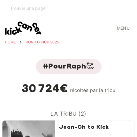
MENU
HOME
RUN TO KICK 2025
#PourRaph🥰
30 724€
récoltés par la tribu
LA TRIBU (2)
Jean-Ch to Kick