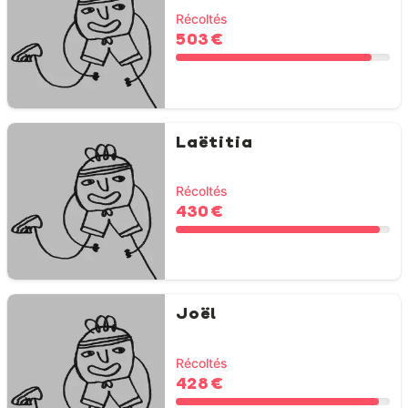
Récoltés
503 €
Laëtitia
Récoltés
430 €
Joël
Récoltés
428 €