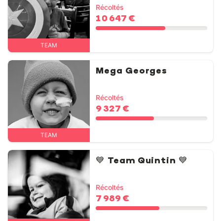
Récoltés
10 647 €
TEAM
Mega Georges
Récoltés
9 327 €
TEAM
💙 Team Quintin 💙
Récoltés
7 989 €