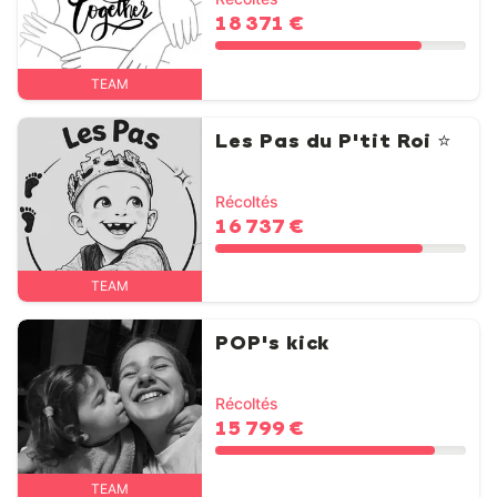
18 371 €
TEAM
Les Pas du P'tit Roi ⭐️
Récoltés
16 737 €
TEAM
POP's kick
Récoltés
15 799 €
TEAM