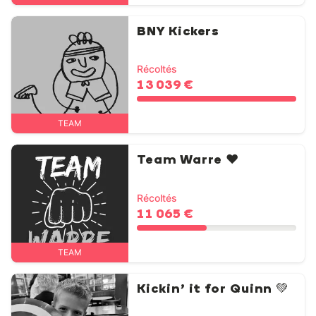
BNY Kickers
Récoltés
13 039 €
TEAM
Team Warre ❤️
Récoltés
11 065 €
TEAM
Kickin’ it for Quinn 💚