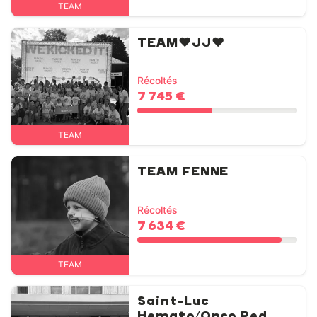
TEAM
TEAM❤️JJ❤️
Récoltés
7 745 €
TEAM
TEAM FENNE
Récoltés
7 634 €
TEAM
Saint-Luc
Hemato/Onco Ped