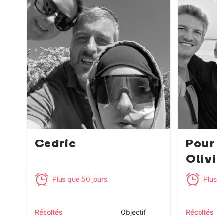
Cedric
Pour
Oliv
p...
Plus que 50 jours
Plus
Récoltés
Objectif
Récoltés