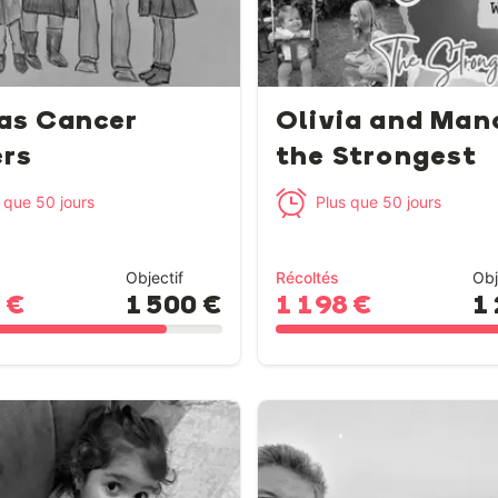
as Cancer
Olivia and Man
ers
the Strongest
 que 50 jours
Plus que 50 jours
Objectif
Récoltés
Obj
 €
1 500 €
1 198 €
1