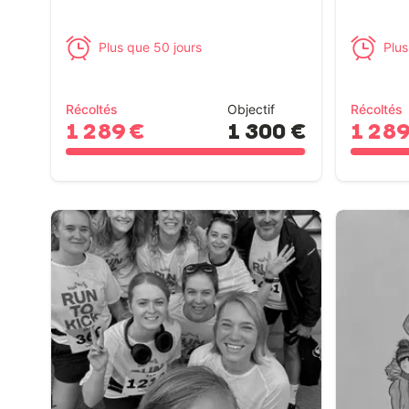
Plus que 50 jours
Plus
Récoltés
Objectif
Récoltés
1 289 €
1 300 €
1 289