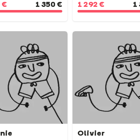
 €
1 350 €
1 292 €
1
nie
Olivier