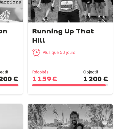
on
Running Up That
Hill
Plus que 50 jours
ectif
Récoltés
Objectif
 200 €
1 159 €
1 200 €