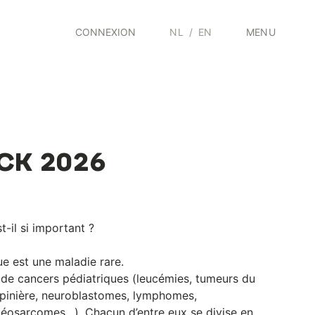
CONNEXION
NL
/
EN
MENU
ICK 2026
t-il si important ?
e est une maladie rare.
s de cancers pédiatriques (leucémies, tumeurs du
épinière, neuroblastomes, lymphomes,
osarcomes…). Chacun d’entre eux se divise en