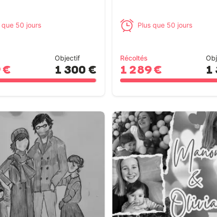
 que 50 jours
Plus que 50 jours
Objectif
Récoltés
Obj
 €
1 300 €
1 289 €
1