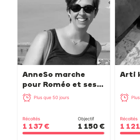
AnneSo marche
Arti 
pour Roméo et ses
paren...
Plus que 50 jours
Plus
Récoltés
Objectif
Récoltés
1 137 €
1 150 €
1 121