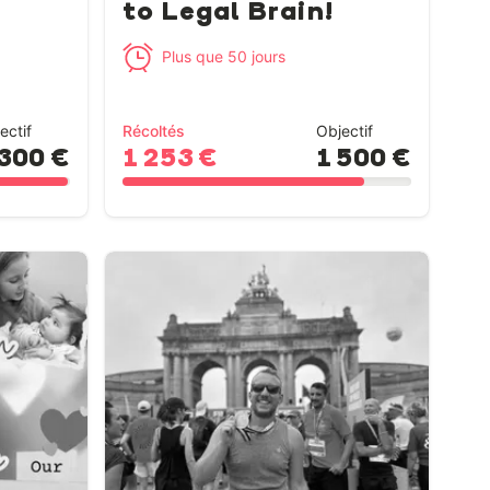
to Legal Brain!
Plus que 50 jours
ectif
Récoltés
Objectif
 300 €
1 253 €
1 500 €