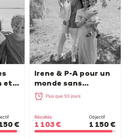
es
Irene & P-A pour un
n et
monde sans
cancer...
Plus que 50 jours
ectif
Récoltés
Objectif
 150 €
1 103 €
1 150 €