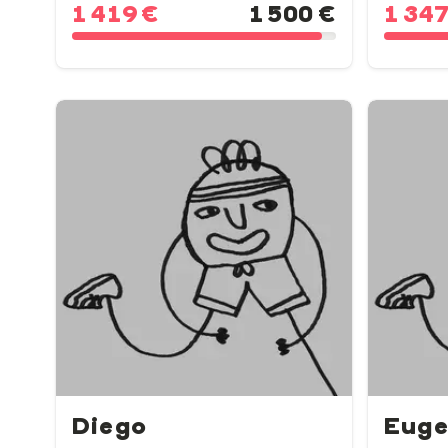
1 419 €
1 500 €
1 347
Diego
Euge