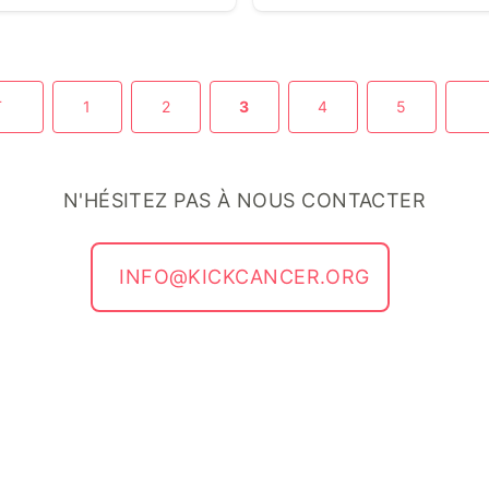
T
1
2
3
4
5
N'HÉSITEZ PAS À NOUS CONTACTER
INFO@KICKCANCER.ORG