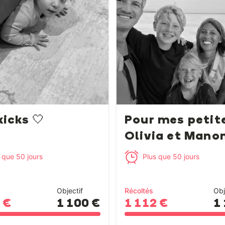
kicks 🤍
Pour mes petit
Olivia et Mano
p...
 que 50 jours
Plus que 50 jours
Objectif
Récoltés
Obj
 €
1 100 €
1 112 €
1