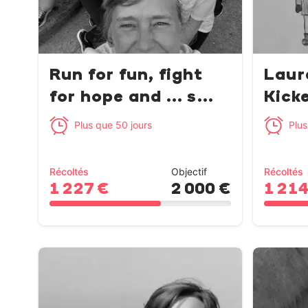
Run for fun, fight
Laur
for hope and ... s...
Kick
Plus que 50 jours
Plus
Récoltés
Objectif
Récoltés
1 227 €
2 000 €
1 214