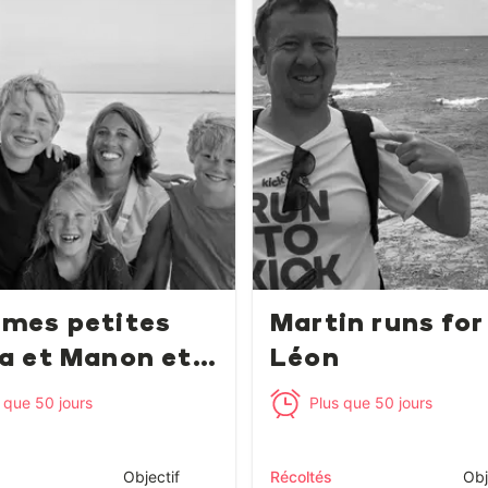
 mes petites
Martin runs for
ia et Manon et
Léon
 que 50 jours
Plus que 50 jours
Objectif
Récoltés
Obj