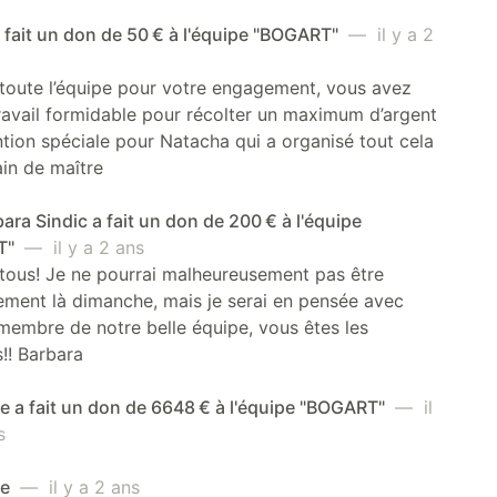
 fait un don de 50 € à l'équipe "BOGART"
— il y a 2
toute l’équipe pour votre engagement, vous avez
travail formidable pour récolter un maximum d’argent
ion spéciale pour Natacha qui a organisé tout cela
in de maître
ara Sindic a fait un don de 200 € à l'équipe
T"
— il y a 2 ans
tous! Je ne pourrai malheureusement pas être
ment là dimanche, mais je serai en pensée avec
embre de notre belle équipe, vous êtes les
s!! Barbara
 a fait un don de 6648 € à l'équipe "BOGART"
— il
s
me
— il y a 2 ans