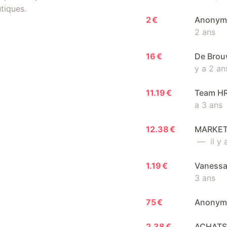
tiques.
2 €
Anonyme
2 ans
16 €
De Brouw
y a 2 an
11.19 €
Team HR 
a 3 ans
12.38 €
MARKETI
— il y 
1.19 €
Vanessa 
3 ans
75 €
Anony
2.38 €
ACHATS 