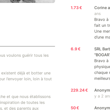
1.73 €
Corine a
ans
Bravo à 
fait un 
Une ment
d’une ma
6.9 €
SRL Barb
"BOGAR
us voulons guérir tous les
Bravo à 
physique
chaque m
existent déjà et botter une
meilleur
r l’envoyer loin, loin à tout
229.24 €
Anonyme
y a 2 an
che et que nous établissons
inspiration de toutes les
50 €
Anony
, et des parents aux