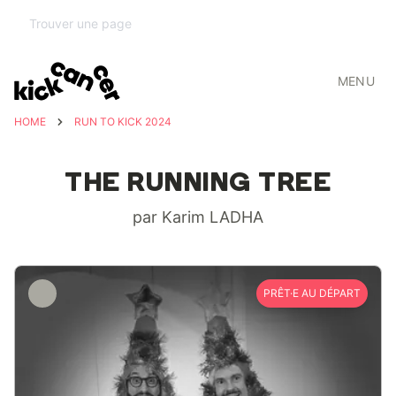
MENU
HOME
RUN TO KICK 2024
THE RUNNING TREE
par Karim LADHA
PRÊT·E AU DÉPART