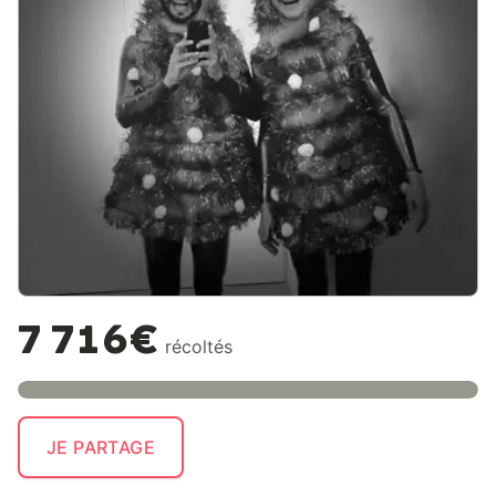
7 716€
récoltés
JE PARTAGE