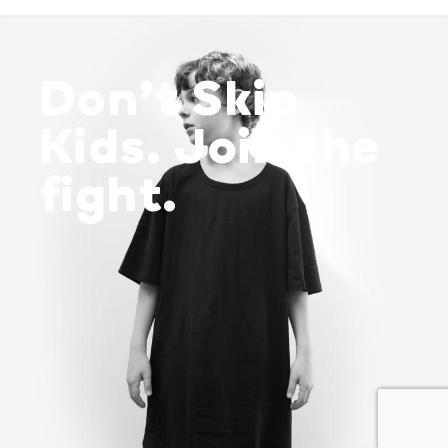
Don’t Skip
Kids. Join the
fight.