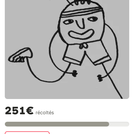
251€
récoltés