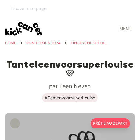
MENU
HOME
RUN TO KICK 2024
KINDERONCO-TEAM UZ LEUVEN
Tanteleenvoorsuperlouise
💜
par Leen Neven
#SamenvoorsuperLouise
PRÊT·E AU DÉPART