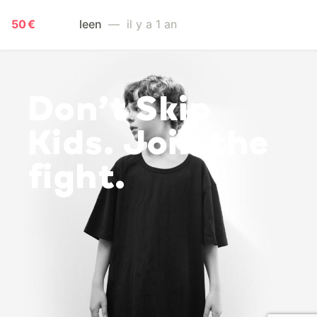
50 €
leen
— il y a 1 an
Don’t Skip
Kids. Join the
fight.