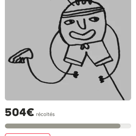
504€
récoltés