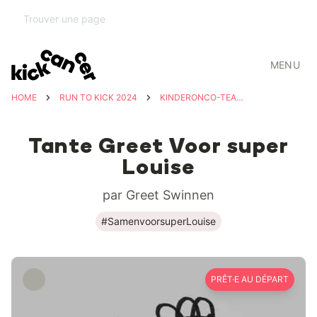
MENU
HOME
RUN TO KICK 2024
KINDERONCO-TEAM UZ LEUVEN
Tante Greet Voor super
Louise
par Greet Swinnen
#SamenvoorsuperLouise
PRÊT·E AU DÉPART