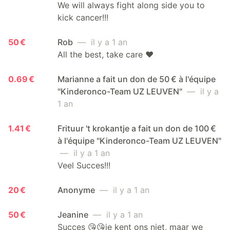
We will always fight along side you to
kick cancer!!!
50 €
Rob
— il y a 1 an
All the best, take care ♥️
0.69 €
Marianne a fait un don de 50 € à l'équipe
"Kinderonco-Team UZ LEUVEN"
— il y a
1 an
1.41 €
Frituur 't krokantje a fait un don de 100 €
à l'équipe "Kinderonco-Team UZ LEUVEN"
— il y a 1 an
Veel Succes!!!
20 €
Anonyme
— il y a 1 an
50 €
Jeanine
— il y a 1 an
Succes 😘😘je kent ons niet, maar we