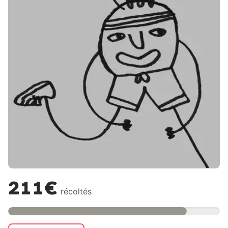
211€
récoltés