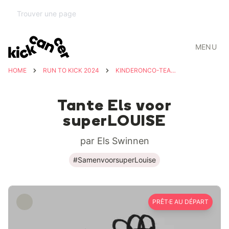
MENU
HOME
RUN TO KICK 2024
KINDERONCO-TEAM UZ LEUVEN
Tante Els voor
superLOUISE
par Els Swinnen
#SamenvoorsuperLouise
PRÊT·E AU DÉPART