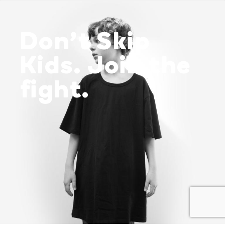
Don’t Skip
Kids. Join the
fight.