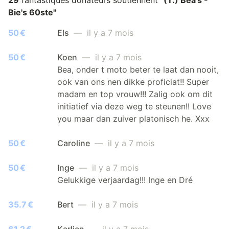
Bie's 60ste"
50 €
Els
— il y a 7 mois
50 €
Koen
— il y a 7 mois
Bea, onder t moto beter te laat dan nooit,
ook van ons nen dikke proficiat!! Super
madam en top vrouw!!! Zalig ook om dit
initiatief via deze weg te steunen!! Love
you maar dan zuiver platonisch he. Xxx
50 €
Caroline
— il y a 7 mois
50 €
Inge
— il y a 7 mois
Gelukkige verjaardag!!! Inge en Dré
35.7 €
Bert
— il y a 7 mois
61.2 €
Karlien
— il y a 7 mois