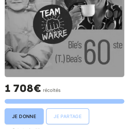
1 708€
récoltés
JE DONNE
JE PARTAGE