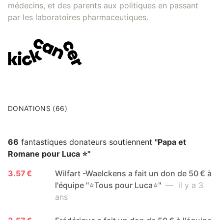
médecins, et des parents aux politiques en passant
par les laboratoires pharmaceutiques.
DONATIONS (66)
66
fantastiques donateurs soutiennent
"Papa et
Romane pour Luca ⭐️"
3.57 €
Wilfart -Waelckens a fait un don de 50 € à
l'équipe "⭐️Tous pour Luca⭐️"
— il y a 3
ans