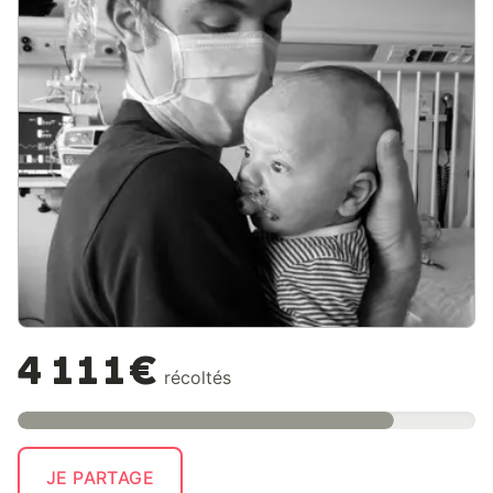
4 111€
récoltés
JE PARTAGE