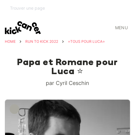
MENU
HOME
RUN TO KICK 2022
⭐️TOUS POUR LUCA⭐️
Papa et Romane pour
Luca ⭐️
par Cyril Ceschin