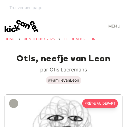
MENU
HOME
RUN TO KICK 2025
LIEFDE VOOR LEON
Otis, neefje van Leon
par Otis Laeremans
#FamilieVanLeon
PRÊT·E AU DÉPART