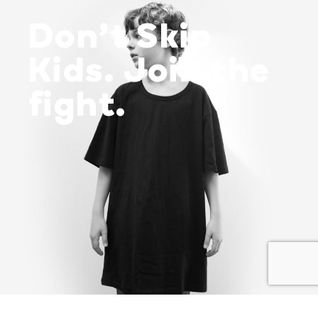
Don’t Skip
Kids. Join the
fight.