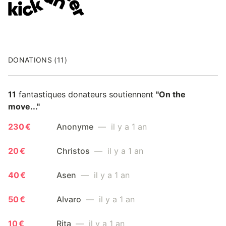
DONATIONS (11)
11
fantastiques donateurs soutiennent
"On the
move..."
230 €
Anonyme
— il y a 1 an
20 €
Christos
— il y a 1 an
40 €
Asen
— il y a 1 an
50 €
Alvaro
— il y a 1 an
10 €
Rita
— il y a 1 an