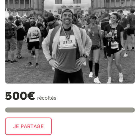
500€
récoltés
JE PARTAGE