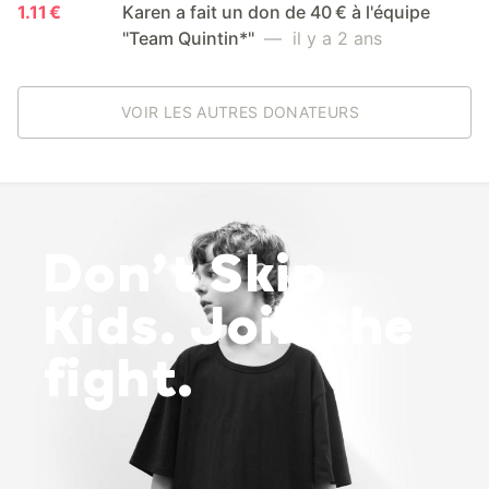
1.11 €
Karen a fait un don de 40 € à l'équipe
"Team Quintin*"
— il y a 2 ans
VOIR LES AUTRES DONATEURS
Don’t Skip
Kids. Join the
fight.