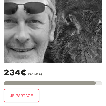
234€
récoltés
JE PARTAGE