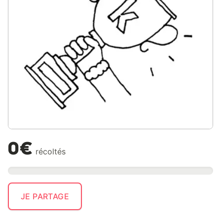
0€
récoltés
JE PARTAGE