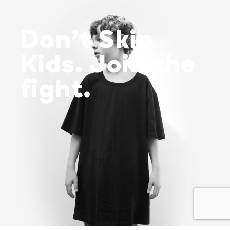
Don’t Skip
Kids. Join the
fight.