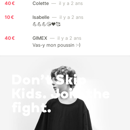
40 €
Colette
— il y a 2 ans
10 €
Isabelle
— il y a 2 ans
💪💪💪😘❤️🥰
40 €
GIMEX
— il y a 2 ans
Vas-y mon poussin :-)
Don’t Skip
Kids. Join the
fight.