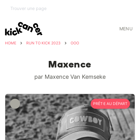
MENU
HOME
RUN TO KICK 2023
OOO
Maxence
par Maxence Van Kemseke
PRÊT·E AU DÉPART