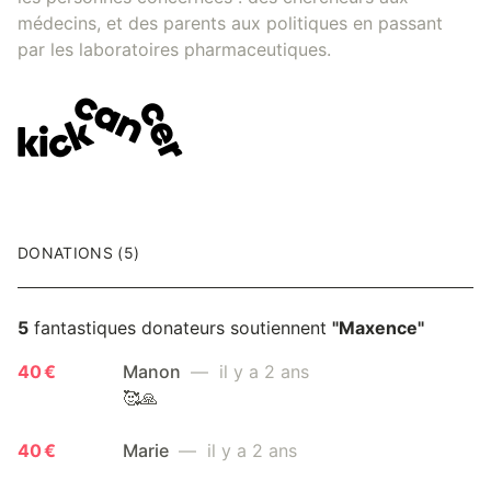
médecins, et des parents aux politiques en passant
par les laboratoires pharmaceutiques.
DONATIONS (5)
5
fantastiques donateurs soutiennent
"Maxence"
40 €
Manon
— il y a 2 ans
🥰🙏
40 €
Marie
— il y a 2 ans