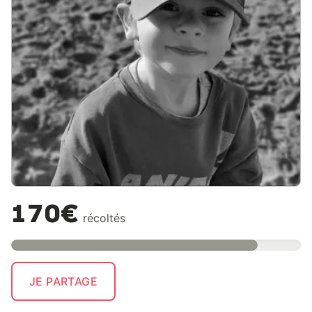
170€
récoltés
JE PARTAGE