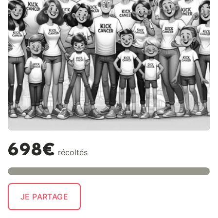
698€
récoltés
JE PARTAGE