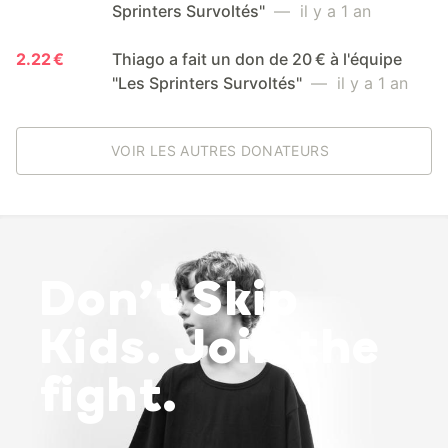
Sprinters Survoltés"
— il y a 1 an
2.22 €
Thiago a fait un don de 20 € à l'équipe
"Les Sprinters Survoltés"
— il y a 1 an
VOIR LES AUTRES DONATEURS
Don’t Skip
Kids. Join the
fight.