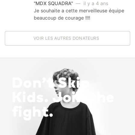
"MDX SQUADRA"
— il y a 4 ans
Je souhaite a cette merveilleuse équipe
beaucoup de courage !!!!
VOIR LES AUTRES DONATEURS
Don’t Skip
Kids. Join the
fight.