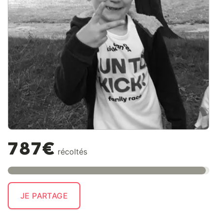
787€
récoltés
JE PARTAGE