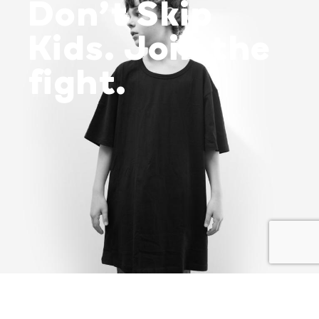
Don’t Skip
Kids. Join the
fight.