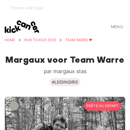
MENU
HOME
RUN TO KICK 2025
TEAM WARRE ❤️
Margaux voor Team Warre
par margaux stas
#LEIDINGIRIS
PRÊT·E AU DÉPART