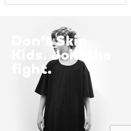
Don’t Skip
Kids. Join the
fight.