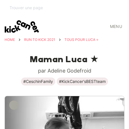
MENU
HOME
RUN TO KICK 2021
TOUS POUR LUCA ⭐️
Maman Luca ★
par Adeline Godefroid
#CeschinFamily
#KickCancer'sBESTteam