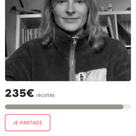
235€
récoltés
JE PARTAGE