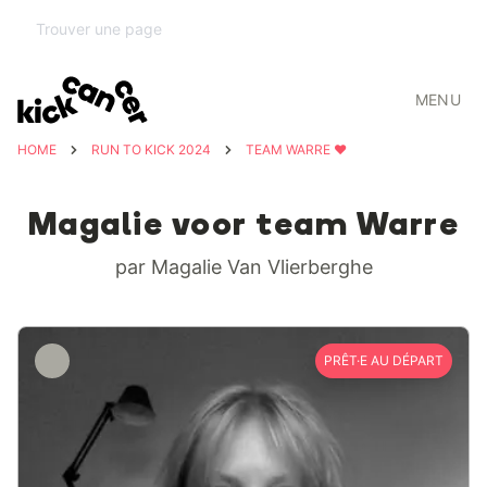
MENU
HOME
RUN TO KICK 2024
TEAM WARRE ❤️
Magalie voor team Warre
par Magalie Van Vlierberghe
PRÊT·E AU DÉPART