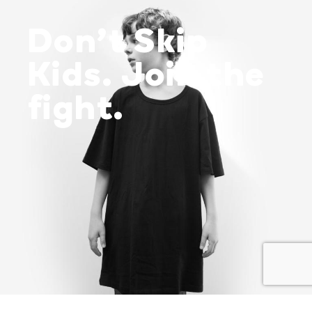
Don’t Skip
Kids. Join the
fight.