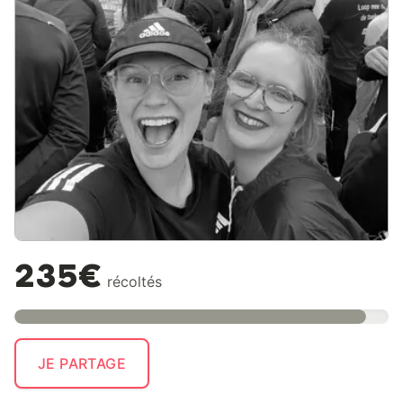
235€
récoltés
JE PARTAGE