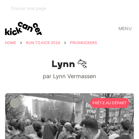
MENU
HOME
RUN TO KICK 2024
PROXIKICKERS
Lynn 🐆
par Lynn Vermassen
PRÊT·E AU DÉPART