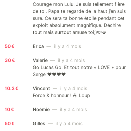
Courage mon Lulu! Je suis tellement fière
de toi. Papa te regarde de la haut j’en suis
sure. Ce sera ta bonne étoile pendant cet
exploit absolument magnifique. Déchire
tout mais surtout amuse toi;)🫶🫶
50 €
Erica
— il y a 4 mois
30 €
Valerie
— il y a 4 mois
Go Lucas Go! Et tout notre « LOVE » pour
Serge ♥️♥️♥️♥️
10.2 €
Vincent
— il y a 4 mois
Force & honneur ! 💪 Loup
10 €
Noémie
— il y a 4 mois
50 €
Gilles
— il y a 4 mois