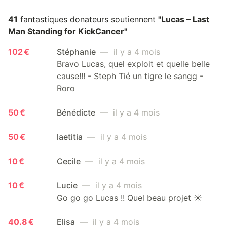
41
fantastiques donateurs soutiennent
"Lucas – Last
Man Standing for KickCancer"
102 €
Stéphanie
— il y a 4 mois
Bravo Lucas, quel exploit et quelle belle
cause!!! - Steph Tié un tigre le sangg -
Roro
50 €
Bénédicte
— il y a 4 mois
50 €
laetitia
— il y a 4 mois
10 €
Cecile
— il y a 4 mois
10 €
Lucie
— il y a 4 mois
Go go go Lucas !! Quel beau projet ☀️
40.8 €
Elisa
— il y a 4 mois