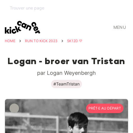
MENU
HOME
RUN TO KICK 2023
5K12D 💛
Logan - broer van Tristan
par Logan Weyenbergh
#TeamTristan
PRÊT·E AU DÉPART