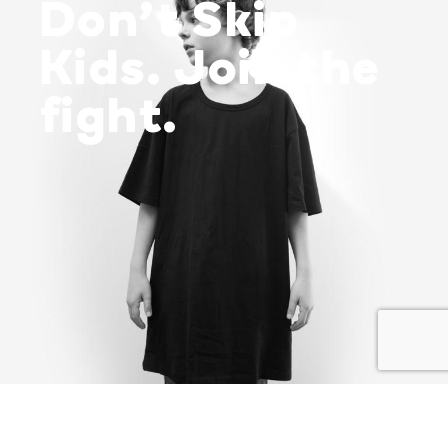
Don’t Skip
Kids. Join the
fight.