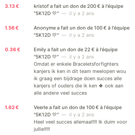
3.13 €
kristof a fait un don de 200 € à l'équipe
"5K12D 💛"
— il y a 2 ans
1.56 €
Anonyme a fait un don de 100 € à l'équipe
"5K12D 💛"
— il y a 2 ans
0.36 €
Emily a fait un don de 22 € à l'équipe
"5K12D 💛"
— il y a 2 ans
Omdat er enkele Braceletsforfighters
kanjers ik ken in dit team meelopen wou
ik graag een bijdrage doen succes alle
kanjers of ouders die ik ken 🍀 ook aan
alle andere veel succes
1.62 €
Veerle a fait un don de 100 € à l'équipe
"5K12D 💛"
— il y a 2 ans
Heel veel succes allemaal!!!! Ik duim voor
jullie!!!!!