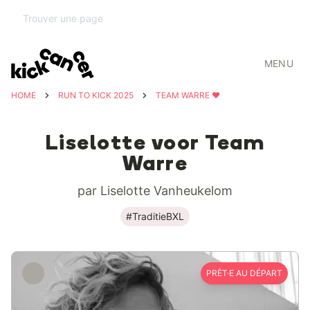
MENU
HOME
RUN TO KICK 2025
TEAM WARRE ❤️
Liselotte voor Team
Warre
par Liselotte Vanheukelom
#TraditieBXL
PRÊT·E AU DÉPART