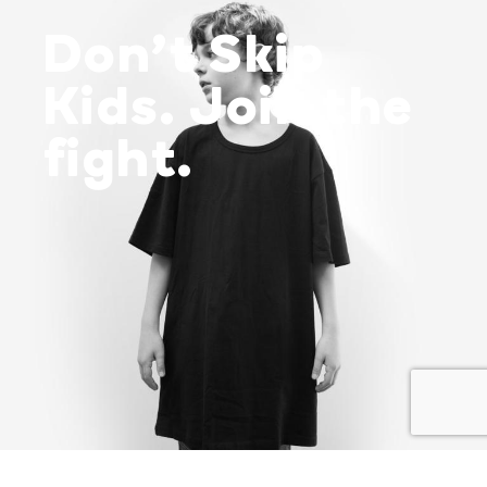
Don’t Skip
Kids. Join the
fight.