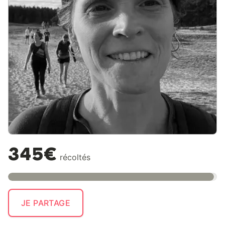
345€
récoltés
JE PARTAGE