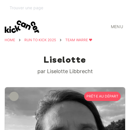
MENU
HOME
RUN TO KICK 2025
TEAM WARRE ❤️
Liselotte
par Liselotte Libbrecht
PRÊT·E AU DÉPART