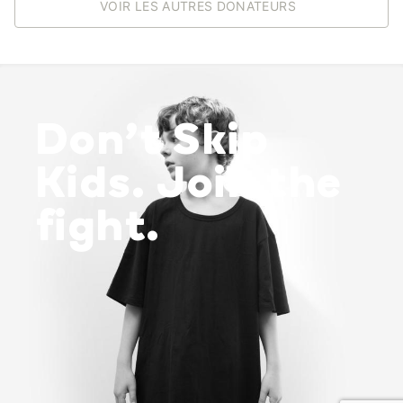
VOIR LES AUTRES DONATEURS
Don’t Skip
Kids. Join the
fight.