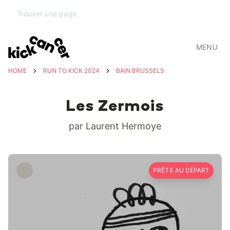
MENU
HOME
RUN TO KICK 2024
BAIN BRUSSELS
Les Zermois
par Laurent Hermoye
PRÊT·E AU DÉPART