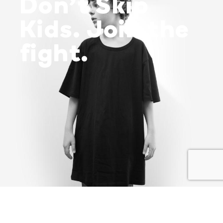
Don’t Skip
Kids. Join the
fight.