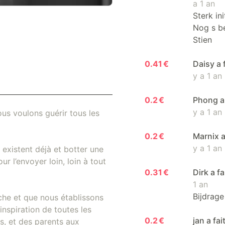
a 1 an
Sterk in
Nog s be
Stien
0.41 €
Daisy a 
y a 1 an
0.2 €
Phong a 
y a 1 an
us voulons guérir tous les
0.2 €
Marnix a
y a 1 an
existent déjà et botter une
r l’envoyer loin, loin à tout
0.31 €
Dirk a f
1 an
Bijdrage
che et que nous établissons
inspiration de toutes les
0.2 €
jan a fa
, et des parents aux