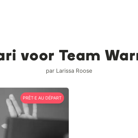
ari voor Team War
par Larissa Roose
PRÊT·E AU DÉPART