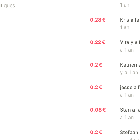
1 an
tiques.
0.28 €
Kris a f
1 an
0.22 €
Vitaly a
a 1 an
0.2 €
Katrien 
y a 1 an
0.2 €
jesse a 
a 1 an
0.08 €
Stan a f
a 1 an
0.2 €
Stefaan 
— il y a