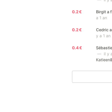
0.2 €
Birgit a
a 1 an
0.2 €
Cedric a
y a 1 an
0.4 €
Sébastie
— il y a
Katleen