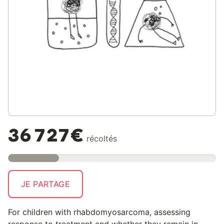
36 727€
récoltés
JE PARTAGE
For children with rhabdomyosarcoma, assessing
response to treatment and whether they remain in