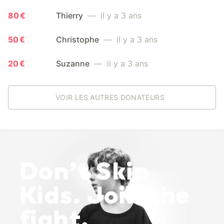
80 €
Thierry
— il y a 3 ans
50 €
Christophe
— il y a 3 ans
20 €
Suzanne
— il y a 3 ans
VOIR LES AUTRES DONATEURS
Don’t Skip
Kids. Join the
fight.