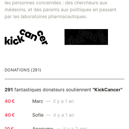
les personnes concernées : des chercheurs aux
médecins, et des parents aux politiques en passant
par les laboratoires pharmaceutiques.
DONATIONS (291)
291
fantastiques donateurs soutiennent
"KickCancer"
40 €
Marc
— il y a 1 an
40 €
Sofie
— il y a 1 an
10 €
Anonyme
— il y a 2 ans