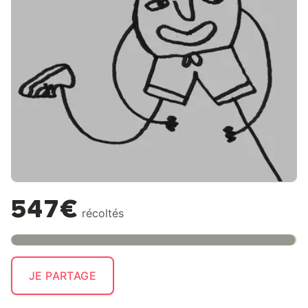
547€
récoltés
JE PARTAGE