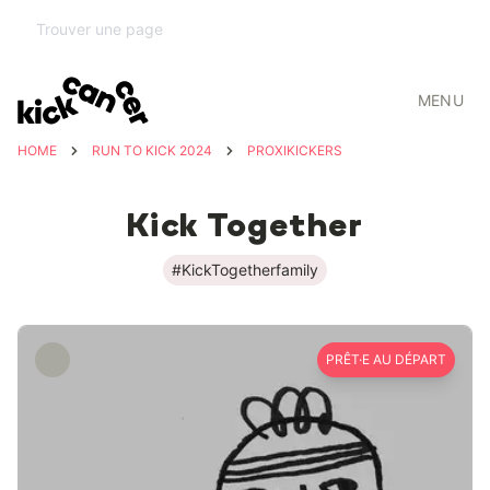
MENU
HOME
RUN TO KICK 2024
PROXIKICKERS
Kick Together
#KickTogetherfamily
PRÊT·E AU DÉPART