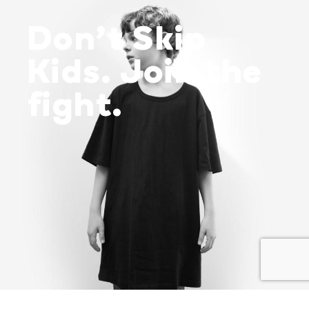
Don’t Skip
Kids. Join the
fight.