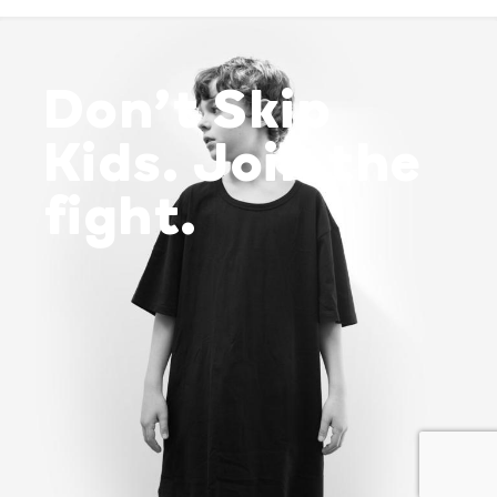
Don’t Skip
Kids. Join the
fight.