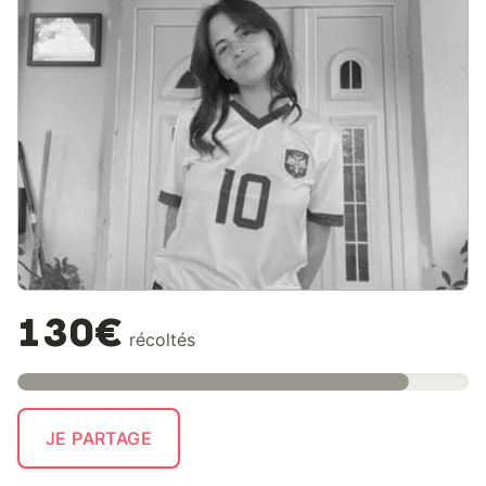
130€
récoltés
JE PARTAGE