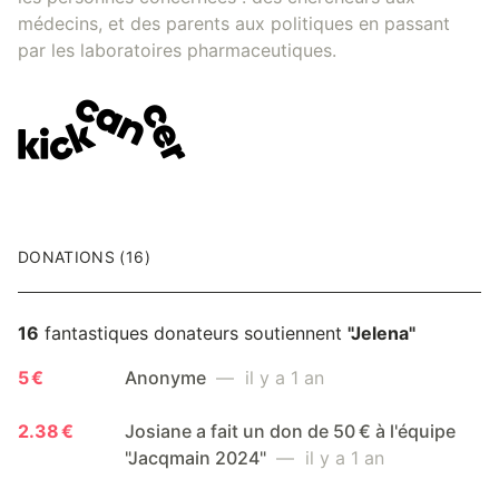
médecins, et des parents aux politiques en passant
par les laboratoires pharmaceutiques.
DONATIONS (16)
16
fantastiques donateurs soutiennent
"Jelena"
5 €
Anonyme
— il y a 1 an
2.38 €
Josiane a fait un don de 50 € à l'équipe
"Jacqmain 2024"
— il y a 1 an