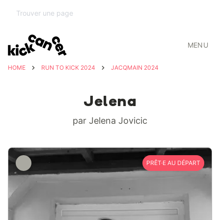
MENU
HOME
RUN TO KICK 2024
JACQMAIN 2024
Jelena
par Jelena Jovicic
PRÊT·E AU DÉPART