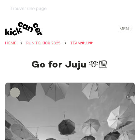
MENU
HOME
RUN TO KICK 2025
TEAM❤️JJ❤️
Go for Juju 🫶🏼