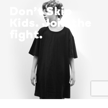
Don’t Skip
Kids. Join the
fight.