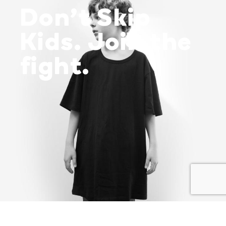
Don’t Skip
Kids. Join the
fight.