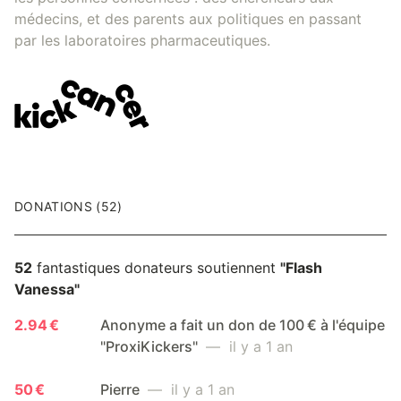
médecins, et des parents aux politiques en passant
par les laboratoires pharmaceutiques.
DONATIONS (52)
52
fantastiques donateurs soutiennent
"Flash
Vanessa"
2.94 €
Anonyme a fait un don de 100 € à l'équipe
"ProxiKickers"
— il y a 1 an
50 €
Pierre
— il y a 1 an