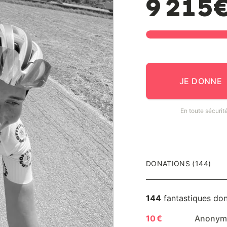
9 215
JE DONNE
En toute sécurit
DONATIONS (144)
144
fantastiques do
10 €
Anony