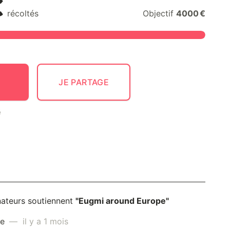
€
récoltés
Objectif
4000 €
JE PARTAGE
é
nateurs soutiennent
"Eugmi around Europe"
me
— il y a 1 mois