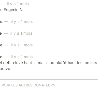
— il y a 1 mois
e Eugénie 👏
me
— il y a 1 mois
ce
— il y a 1 mois
me
— il y a 1 mois
me
— il y a 1 mois
l défi relevé haut la main...ou plutôt haut les mollets
 bravo
VOIR LES AUTRES DONATEURS