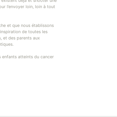
 existent déjà et shooter une
r l’envoyer loin, loin à tout
che et que nous établissons
inspiration de toutes les
, et des parents aux
tiques.
s enfants atteints du cancer