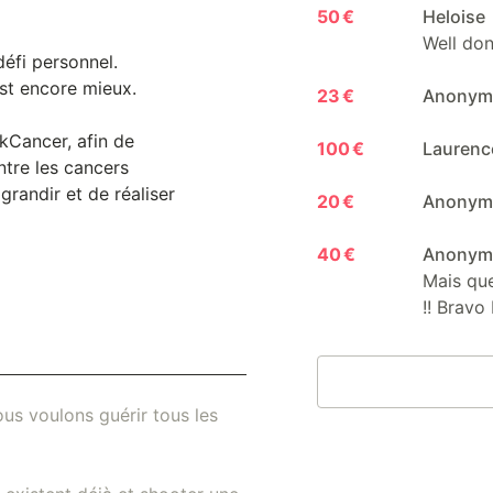
50 €
Heloise
Well don
défi personnel.
’est encore mieux.
23 €
Anony
ckCancer, afin de
100 €
Lauren
ntre les cancers
grandir et de réaliser
20 €
Anony
40 €
Anony
Mais que
!! Bravo
us voulons guérir tous les