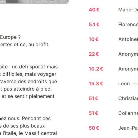
40 €
Marie-D
5.1 €
Florenc
’Europe ?
10 €
Antoine
ertes et ce, au profit
22 €
Anony
ite : un défi sportif mais
10.2 €
Anony
 difficiles, mais voyager
raverse des endroits que
15.3 €
Leon
— 
it pas atteindre à pied.
 et se sentir pleinement
51 €
Christi
51 €
Colienn
chez nous. Pendant ces
s de ses plus beaux
50 €
Jean-Pa
’Italie, le Massif central