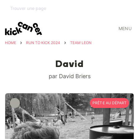
MENU
HOME
RUN TO KICK 2024
TEAM LEON
David
par David Briers
PRÊT·E AU DÉPART