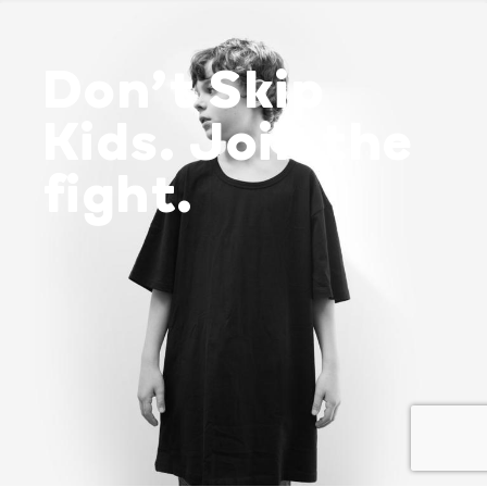
Don’t Skip
Kids. Join the
fight.