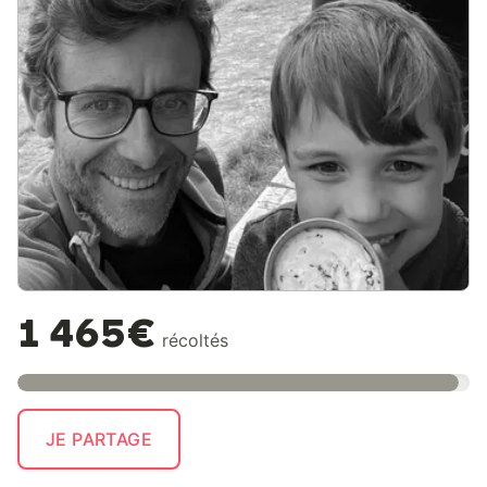
1 465€
récoltés
JE PARTAGE