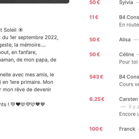
50 €
Sylvia
—
11 €
B4 Cons
En route
t Soleil ☀️
it du 1er septembre 2022,
50 €
Alisa
— 
e geste, la mémoire….
bout, en fanfare,
50 €
Céline
—
maman, de mon papa, de
Pour toi
rnelle avec mes amis, le
543 €
B4 Cons
i en 1ere primaire. Mon
Cours ve
her mon rêve de devenir
6.25 €
Carsten 
ts ! 💚❤️🩵💜🩷🧡💙
— il y a
Encore u
100 €
Franck
—