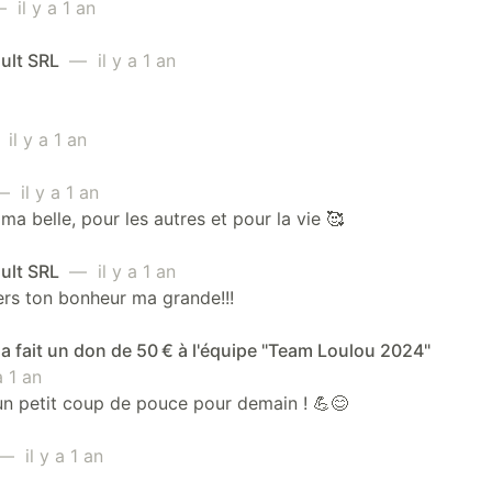
 il y a 1 an
ult SRL
— il y a 1 an
il y a 1 an
 il y a 1 an
 ma belle, pour les autres et pour la vie 🥰
ult SRL
— il y a 1 an
rs ton bonheur ma grande!!!
a fait un don de 50 € à l'équipe "Team Loulou 2024"
 1 an
n petit coup de pouce pour demain ! 💪😊
 il y a 1 an