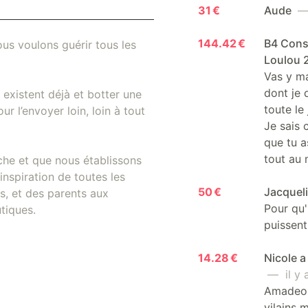
31 €
Aude
— 
144.42 €
B4 Consu
us voulons guérir tous les
Loulou 
Vas y ma
dont je 
existent déjà et botter une
toute le
r l’envoyer loin, loin à tout
Je sais 
que tu a
tout au
che et que nous établissons
inspiration de toutes les
50 €
Jacquel
, et des parents aux
Pour qu'
tiques.
puissent
14.28 €
Nicole a
— il y a
Amadeo &
vilains 