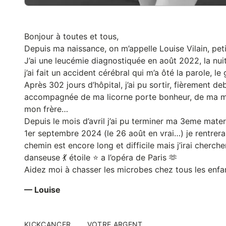
Bonjour à toutes et tous,
Depuis ma naissance, on m’appelle Louise Vilain, peti
J’ai une leucémie diagnostiquée en août 2022, la nu
j’ai fait un accident cérébral qui m’a ôté la parole, l
Après 302 jours d’hôpital, j’ai pu sortir, fièrement de
accompagnée de ma licorne porte bonheur, de ma 
mon frère…
Depuis le mois d’avril j’ai pu terminer ma 3eme mate
1er septembre 2024 (le 26 août en vrai…) je rentrera
chemin est encore long et difficile mais j’irai cherc
danseuse 💃 étoile ⭐️ a l’opéra de Paris 🫶
Aidez moi à chasser les microbes chez tous les enfan
— Louise
KICKCANCER
VOTRE ARGENT