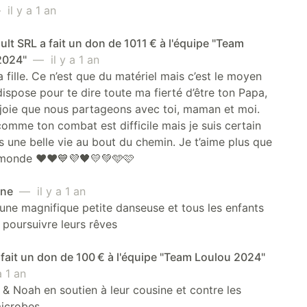
il y a 1 an
lt SRL a fait un don de 1011 € à l'équipe "Team
2024"
— il y a 1 an
 fille. Ce n’est que du matériel mais c’est le moyen
dispose pour te dire toute ma fierté d’être ton Papa,
 joie que nous partageons avec toi, maman et moi.
comme ton combat est difficile mais je suis certain
s une belle vie au bout du chemin. Je t’aime plus que
 monde ❤️♥️💙💜🖤💛💚🩵🩷
ine
— il y a 1 an
une magnifique petite danseuse et tous les enfants
 poursuivre leurs rêves
 fait un don de 100 € à l'équipe "Team Loulou 2024"
 1 an
 Noah en soutien à leur cousine et contre les
microbes