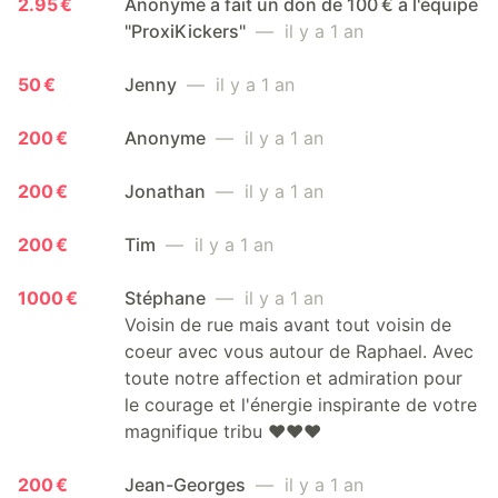
2.95 €
Anonyme a fait un don de 100 € à l'équipe
"ProxiKickers"
— il y a 1 an
50 €
Jenny
— il y a 1 an
200 €
Anonyme
— il y a 1 an
200 €
Jonathan
— il y a 1 an
200 €
Tim
— il y a 1 an
1000 €
Stéphane
— il y a 1 an
Voisin de rue mais avant tout voisin de
coeur avec vous autour de Raphael. Avec
toute notre affection et admiration pour
le courage et l'énergie inspirante de votre
magnifique tribu ❤️❤️❤️
200 €
Jean-Georges
— il y a 1 an