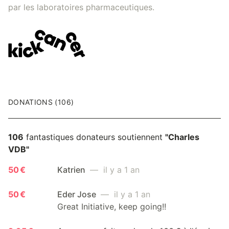
par les laboratoires pharmaceutiques.
DONATIONS (106)
106
fantastiques donateurs soutiennent
"Charles
VDB"
50 €
Katrien
— il y a 1 an
50 €
Eder Jose
— il y a 1 an
Great Initiative, keep going!!