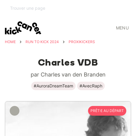
MENU
HOME
RUN TO KICK 2024
PROXIKICKERS
Charles VDB
par Charles van den Branden
#AuroraDreamTeam
#AvecRaph
PRÊT·E AU DÉPART