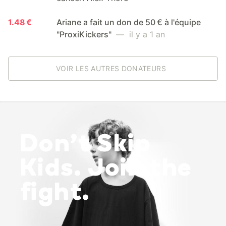
1.48 €
Ariane a fait un don de 50 € à l'équipe
"ProxiKickers"
— il y a 1 an
VOIR LES AUTRES DONATEURS
Don’t Skip
Kids. Join the
fight.