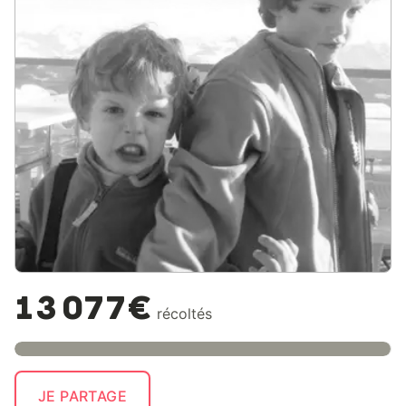
13 077€
récoltés
JE PARTAGE