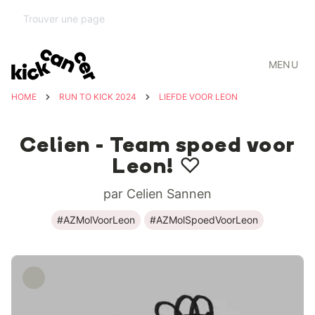
MENU
HOME
RUN TO KICK 2024
LIEFDE VOOR LEON
Celien - Team spoed voor
Leon! ♡
par Celien Sannen
#AZMolVoorLeon
#AZMolSpoedVoorLeon