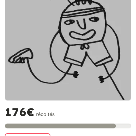
176€
récoltés