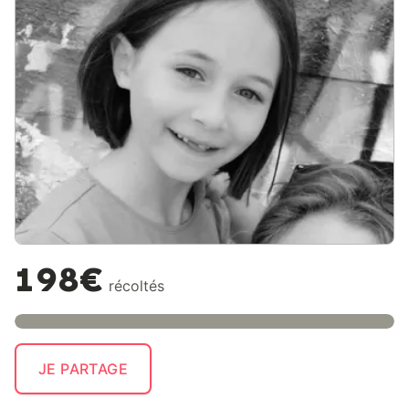
198€
récoltés
JE PARTAGE