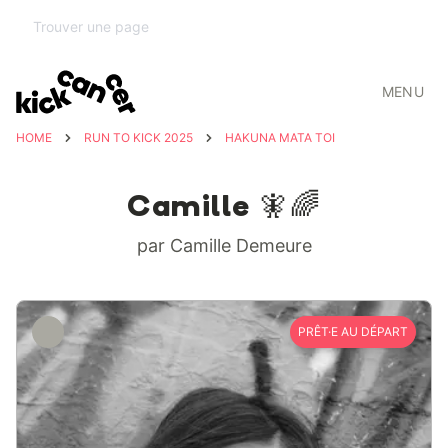
MENU
HOME
RUN TO KICK 2025
HAKUNA MATA TOI
Camille 🧚🌈
par Camille Demeure
PRÊT·E AU DÉPART