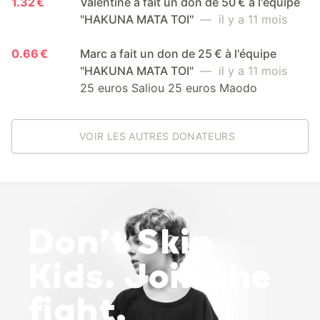
1.32 €
Valentine a fait un don de 50 € à l'équipe
"HAKUNA MATA TOI"
— il y a 11 mois
0.66 €
Marc a fait un don de 25 € à l'équipe
"HAKUNA MATA TOI"
— il y a 11 mois
25 euros Saliou 25 euros Maodo
VOIR LES AUTRES DONATEURS
Don’t Skip
Kids. Join the
fight.