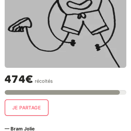
474€
récoltés
JE PARTAGE
— Bram Jolie