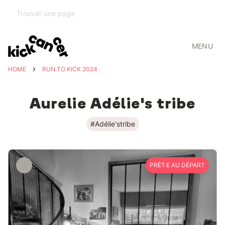
MENU
HOME
RUN TO KICK 2024
Aurelie Adélie's tribe
#Adélie'stribe
PRÊT·E AU DÉPART