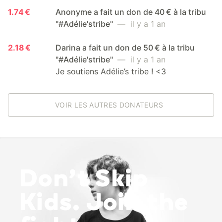
1.74 €
Anonyme a fait un don de 40 € à la tribu
"#Adélie'stribe"
— il y a 1 an
2.18 €
Darina a fait un don de 50 € à la tribu
"#Adélie'stribe"
— il y a 1 an
Je soutiens Adélie’s tribe ! <3
VOIR LES AUTRES DONATEURS
Don’t Skip
Kids. Join the