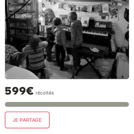
599€
récoltés
JE PARTAGE